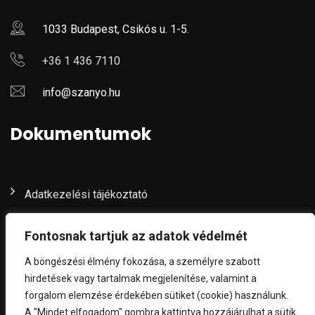
1033 Budapest, Csikós u. 1-5.
+36 1 436 7110
info@szanyo.hu
Dokumentumok
Adatkezelési tájékoztató
Fontosnak tartjuk az adatok védelmét
English
(
Angol
)
Magyar
A böngészési élmény fokozása, a személyre szabott
hirdetések vagy tartalmak megjelenítése, valamint a
forgalom elemzése érdekében sütiket (cookie) használunk.
A "Mindet elfogadom" gombra kattintva hozzájárulhat a sütik