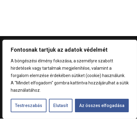
Fontosnak tartjuk az adatok védelmét
A böngészési élmény fokozása, a személyre szabott
hirdetések vagy tartalmak megjelenítése, valamint a
forgalom elemzése érdekében sütiket (cookie) használunk.
A Szanyó Vagyonkezelő Kft. egyéb tevékenységei mellett
A "Mindet elfogadom" gombra kattintva hozzájárulhat a sütik
2014-től látja el a MiXTelematics (2024-től MiX by
használatához.
Powerfleet) magyarországi partnerképviseletét. Évtizedes
munkánkat tapasztalataink és elégedett ügyfeleink bizalma
Testreszabás
Elutasít
Az összes elfogadása
alapozza meg.
RÓLUNK