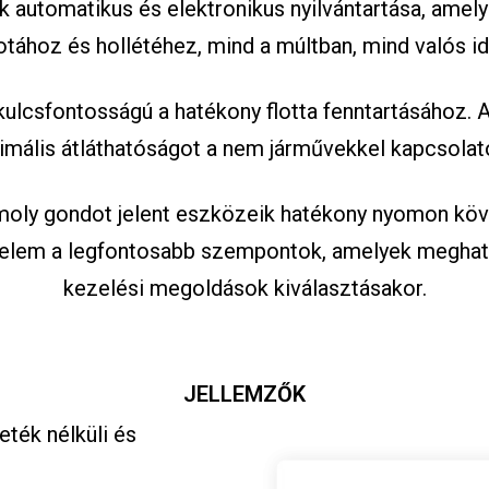
automatikus és elektronikus nyilvántartása, amely
otához és hollétéhez, mind a múltban, mind valós i
ulcsfontosságú a hatékony flotta fenntartásához. 
mális átláthatóságot a nem járművekkel kapcsolat
moly gondot jelent eszközeik hatékony nyomon köve
delem a legfontosabb szempontok, amelyek meghat
kezelési megoldások kiválasztásakor.
JELLEMZŐK
ték nélküli és