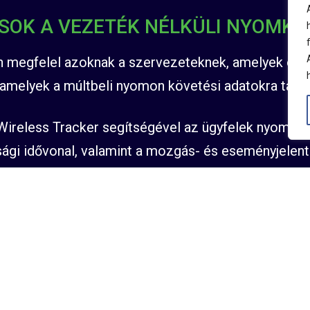
OK A VEZETÉK NÉLKÜLI NYOMK
n megfelel azoknak a szervezeteknek, amelyek ol
 amelyek a múltbeli nyomon követési adatokra tám
t Wireless Tracker segítségével az ügyfelek nyomon 
tsági idővonal, valamint a mozgás- és eseményjelent
racker masszív és időjárásálló házban kerül forgal
 Ez ideális megoldás többéves, zord környezetben 