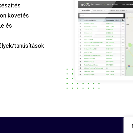
készítés
mon követés
zelés
lyek/tanúsítások