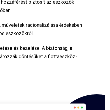
 hozzáférést biztosít az eszközök
dőben.
A műveletek racionalizálása érdekében
os eszközökről.
tése és kezelése. A biztonság, a
ározzák döntésüket a flottaeszköz-