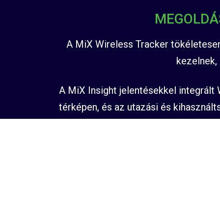
MEGOLDÁS
A MiX Wireless Tracker tökéletese
kezelnek,
A MiX Insight jelentésekkel integrál
térképen, és az utazási és kihasznál
korábbi utazásokat. A MiX Wireless T
mindig védve legyenek.