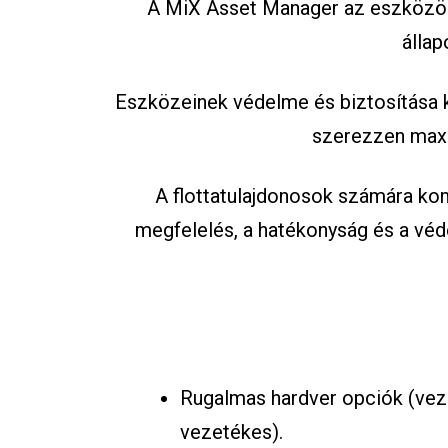
A MiX Asset Manager az eszközök 
állap
Eszközeinek védelme és biztosítása k
szerezzen maxi
A flottatulajdonosok számára ko
megfelelés, a hatékonyság és a vé
Rugalmas hardver opciók (veze
vezetékes).