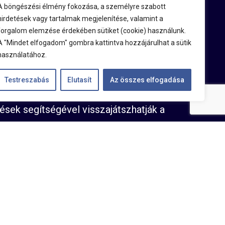
A böngészési élmény fokozása, a személyre szabott
ÖVETÉSHEZ
hirdetések vagy tartalmak megjelenítése, valamint a
forgalom elemzése érdekében sütiket (cookie) használunk.
A "Mindet elfogadom" gombra kattintva hozzájárulhat a sütik
yan nem gépi meghajtású eszközöket
használatához.
aszkodnak.
Testreszabás
Elutasít
Az összes elfogadása
követhetik eszközeiket egy interaktív
ések segítségével visszajátszhatják a
omba, amely biztosítja, hogy eszközei
történő telepítésekhez.