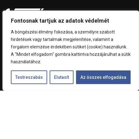
Fontosnak tartjuk az adatok védelmét
A böngészési élmény fokozása, a személyre szabott
A Szanyó Vagyonkezelő Kft. egyéb tevékenységei mellett
hirdetések vagy tartalmak megjelenítése, valamint a
2014-től látja el a MiXTelematics (2024-től MiX by
forgalom elemzése érdekében sütiket (cookie) használunk.
Powerfleet) magyarországi partnerképviseletét. Évtizedes
A "Mindet elfogadom" gombra kattintva hozzájárulhat a sütik
munkánkat tapasztalataink és elégedett ügyfeleink bizalma
használatához.
alapozza meg.
Testreszabás
Elutasít
Az összes elfogadása
RÓLUNK
Kapcsolat
1033 Budapest, Csikós u. 1-5.